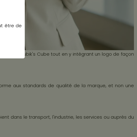
ut être de
dique du Rubik's Cube tout en y intégrant un logo de façon
nforme aux standards de qualité de la marque, et non une
t dans le transport, l'industrie, les services ou auprès du