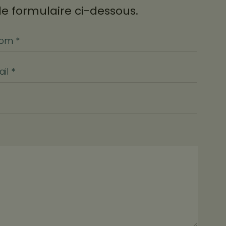
e formulaire ci-dessous.
om *
il *