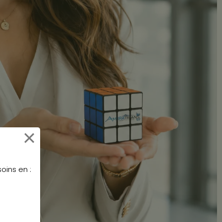
×
oins en :