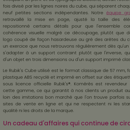
fois divisé par les lignes noires du cube, qui séparent cha
neuf petites sections indépendantes. Notre
équipe gr
retravaillé la mise en page, ajusté la taille des é
repositionné certains détails pour que l'ensemble c
cohérence visuelle malgré ce découpage, plutôt que de
logo coupé de façon hasardeuse au gré des arêtes du c
un exercice que nous retrouvons régulièrement dès qu'un v
s'adapter à un support contraint plutôt que l'inverse, qu'
d'un objet en trois dimensions ou d'un support imprimé cla
Le Rubik's Cube utilisé est le format classique de 57 mm, 
plastique ABS recyclé et imprimé en offset sur des étiquet
sous licence officielle Rubik's®. Komérès est revendeur o
cette gamme, ce qui garantit à nos clients un produit au
loin des imitations bon marché que l'on trouve parfois su
sites de vente en ligne et qui ne respectent ni les st
qualité ni les droits de la marque.
Un cadeau d'affaires qui continue de cir