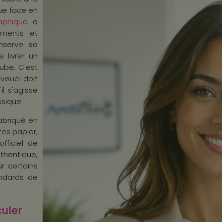
que face en
aphique
a
léments et
onserve sa
 livrer un
ube. C'est
isuel doit
il s'agisse
ssique.
fabriqué en
tes papier,
fficiel de
thentique,
r certains
andards de
culer