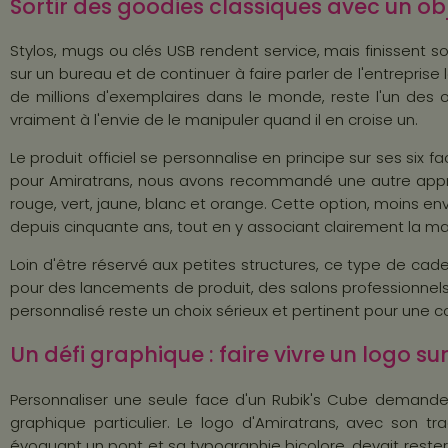
Sortir des goodies classiques avec un ob
Stylos, mugs ou clés USB rendent service, mais finissent so
sur un bureau et de continuer à faire parler de l'entrepris
de millions d'exemplaires dans le monde, reste l'un des 
vraiment à l'envie de le manipuler quand il en croise un.
Le produit officiel se personnalise en principe sur ses six
pour Amiratrans, nous avons recommandé une autre approche 
rouge, vert, jaune, blanc et orange. Cette option, moins en
depuis cinquante ans, tout en y associant clairement la ma
Loin d'être réservé aux petites structures, ce type de cade
pour des lancements de produit, des salons professionnels o
personnalisé reste un choix sérieux et pertinent pour une
Un défi graphique : faire vivre un logo su
Personnaliser une seule face d'un Rubik's Cube demande 
graphique particulier. Le logo d'Amiratrans, avec son tr
évoquant un pont et sa typographie bicolore, devait rester 