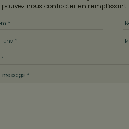
 pouvez nous contacter en remplissant l
om *
N
phone *
Ma
 *
e message *