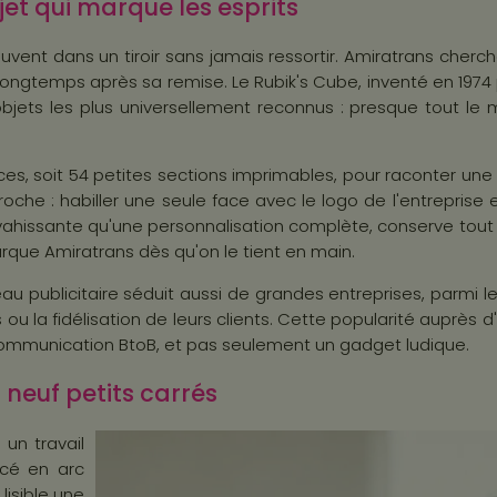
jet qui marque les esprits
uvent dans un tiroir sans jamais ressortir. Amiratrans chercha
e longtemps après sa remise. Le Rubik's Cube, inventé en 197
objets les plus universellement reconnus : presque tout le 
 faces, soit 54 petites sections imprimables, pour raconter 
: habiller une seule face avec le logo de l'entreprise et l
vahissante qu'une personnalisation complète, conserve tout l'
rque Amiratrans dès qu'on le tient en main.
au publicitaire séduit aussi de grandes entreprises, parmi le
u la fidélisation de leurs clients. Cette popularité auprès d
 communication BtoB, et pas seulement un gadget ludique.
r neuf petits carrés
un travail
acé en arc
lisible une